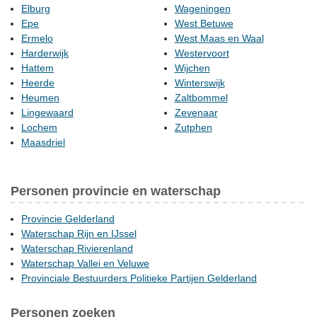
Elburg
Wageningen
Epe
West Betuwe
Ermelo
West Maas en Waal
Harderwijk
Westervoort
Hattem
Wijchen
Heerde
Winterswijk
Heumen
Zaltbommel
Lingewaard
Zevenaar
Lochem
Zutphen
Maasdriel
Personen provincie en waterschap
Provincie Gelderland
Waterschap Rijn en IJssel
Waterschap Rivierenland
Waterschap Vallei en Veluwe
Provinciale Bestuurders Politieke Partijen Gelderland
Personen zoeken