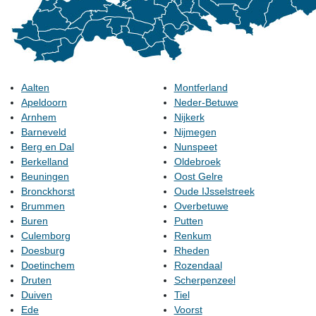
Aalten
Montferland
Apeldoorn
Neder-Betuwe
Arnhem
Nijkerk
Barneveld
Nijmegen
Berg en Dal
Nunspeet
Berkelland
Oldebroek
Beuningen
Oost Gelre
Bronckhorst
Oude IJsselstreek
Brummen
Overbetuwe
Buren
Putten
Culemborg
Renkum
Doesburg
Rheden
Doetinchem
Rozendaal
Druten
Scherpenzeel
Duiven
Tiel
Ede
Voorst